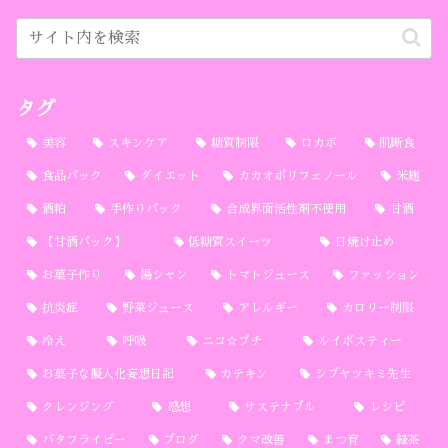
タグ
美容
スキンケア
糖質制限
ロカボ
肌断食
食品パック
ダイエット
カカオポリフェノール
米麹
酒粕
手作りパック
合成界面活性剤不使用
甘酒
【甘酒パック】
低糖質スイーツ
日焼け止め
お菓子作り
湯シャン
トマトジュース
ファッション
抗炎症
野菜ジュース
アレルギー
カロリー制限
冷え
呼吸
ニコ☆プチ
ルイボスティー
お菓子な擬人化妄想日記
カテキン
シブヤツキミ先生
クレンジング
感想
サステナブル
レシピ
バタフライピー
ブログ
クマ改善
まつ育
緑茶