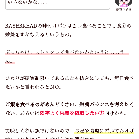
いらないかな……
夢宮ひめり
BASEBREADの味付けパンは２つ食べることで１食分の
栄養をまかなえるというもの。
ぶっちゃけ、ストックして食べたいかというと……うー
ん。
ひめりが糖質制限中であることを抜きにしても、毎日食べ
たいかと言われるとNO。
ご飯を食べるのがめんどくさい
、
栄養バランスを考えたく
ない
、あるいは
効率よく栄養を摂取したい方
向けかも。
美味しくない訳ではないので、
お家
や
職場
に置いておけば