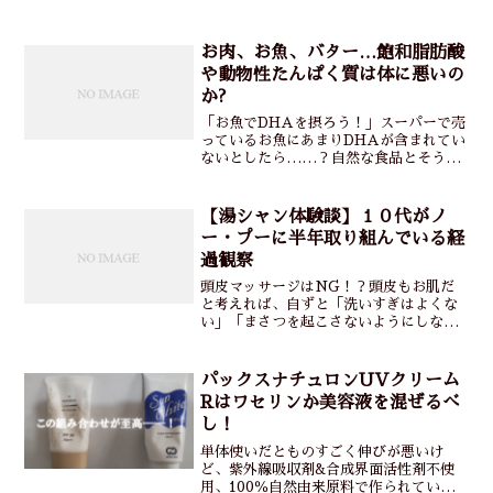
お肉、お魚、バター…飽和脂肪酸
や動物性たんぱく質は体に悪いの
か?
「お魚でDHAを摂ろう！」スーパーで売
っているお魚にあまりDHAが含まれてい
ないとしたら……？自然な食品とそうで
ない食品の栄養価の違いとお肉やバター
などの飽和脂肪酸について解説していき
ます♪
【湯シャン体験談】１０代がノ
ー・プーに半年取り組んでいる経
過観察
頭皮マッサージはNG！？頭皮もお肌だ
と考えれば、自ずと「洗いすぎはよくな
い」「まさつを起こさないようにしない
と」と気を付けることになります。見落
としがちですが、シャンプーも合成界面
活性剤がたっぷり。頭も、顔と同じくら
パックスナチュロンUVクリーム
い大切に扱いましょう。
Rはワセリンか美容液を混ぜるべ
し！
単体使いだとものすごく伸びが悪いけ
ど、紫外線吸収剤&合成界面活性剤不使
用、100％自然由来原料で作られてい