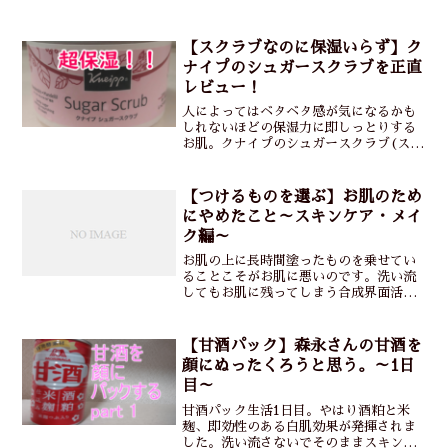
る、お肌のことを思って作られた素敵な
日焼け止めです。
【スクラブなのに保湿いらず】ク
ナイプのシュガースクラブを正直
レビュー！
人によってはベタベタ感が気になるかも
しれないほどの保湿力に即しっとりする
お肌。クナイプのシュガースクラブ(スイ
ートアーモンド)はお風呂上がりの保湿ク
リームがいらないので時短美容やずぼら
さんにはオススメです。
【つけるものを選ぶ】お肌のため
にやめたこと～スキンケア・メイ
ク編～
お肌の上に長時間塗ったものを乗せてい
ることこそがお肌に悪いのです。洗い流
してもお肌に残ってしまう合成界面活性
剤をやめて、夜もスキンケアをしないで
寝れば美肌への一歩！
【甘酒パック】森永さんの甘酒を
顔にぬったくろうと思う。～1日
目～
甘酒パック生活1日目。やはり酒粕と米
麹、即効性のある白肌効果が発揮されま
した。洗い流さないでそのままスキンケ