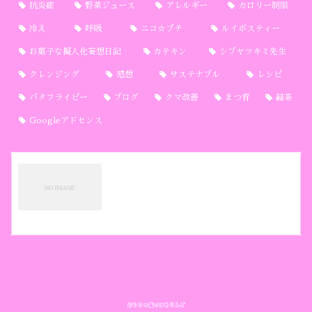
抗炎症
野菜ジュース
アレルギー
カロリー制限
冷え
呼吸
ニコ☆プチ
ルイボスティー
お菓子な擬人化妄想日記
カテキン
シブヤツキミ先生
クレンジング
感想
サステナブル
レシピ
バタフライピー
ブログ
クマ改善
まつ育
緑茶
Googleアドセンス
プライバシーポリシー
おもちゃ箱のひめりんごについて当サイト運営主
の夢宮ひめりです。このサイトのアドレスは で
す。リンクフリーです。ご自由に拡散、共有して
ください。引用する際は引用元と該当ページへの
リンクをお願いします。画像ファイルへの直リン
2021.10.13
himeribako.com
ク、インラインフレー...