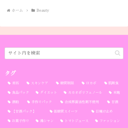
ホーム
Beauty
タグ
美容
スキンケア
糖質制限
ロカボ
肌断食
食品パック
ダイエット
カカオポリフェノール
米麹
酒粕
手作りパック
合成界面活性剤不使用
甘酒
【甘酒パック】
低糖質スイーツ
日焼け止め
お菓子作り
湯シャン
トマトジュース
ファッション