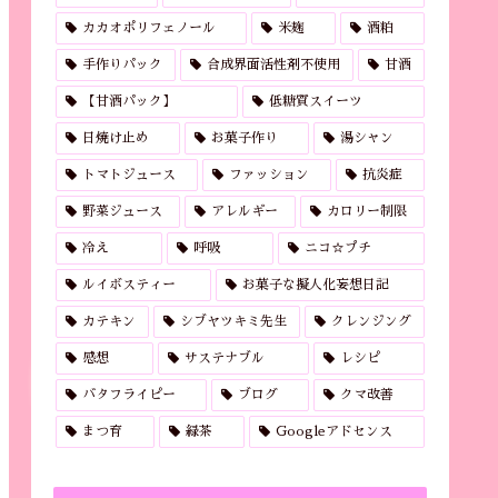
カカオポリフェノール
米麹
酒粕
手作りパック
合成界面活性剤不使用
甘酒
【甘酒パック】
低糖質スイーツ
日焼け止め
お菓子作り
湯シャン
トマトジュース
ファッション
抗炎症
野菜ジュース
アレルギー
カロリー制限
冷え
呼吸
ニコ☆プチ
ルイボスティー
お菓子な擬人化妄想日記
カテキン
シブヤツキミ先生
クレンジング
感想
サステナブル
レシピ
バタフライピー
ブログ
クマ改善
まつ育
緑茶
Googleアドセンス