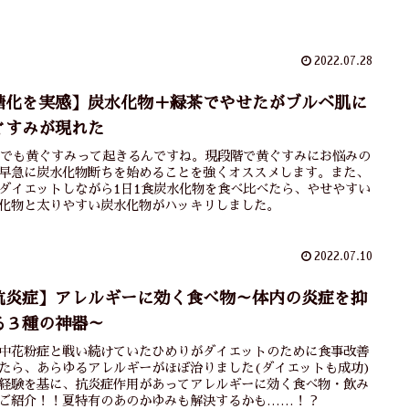
2022.07.28
糖化を実感】炭水化物＋緑茶でやせたがブルベ肌に
ぐすみが現れた
代でも黄ぐすみって起きるんですね。現段階で黄ぐすみにお悩みの
早急に炭水化物断ちを始めることを強くオススメします。また、
ダイエットしながら1日1食炭水化物を食べ比べたら、やせやすい
化物と太りやすい炭水化物がハッキリしました。
2022.07.10
抗炎症】アレルギーに効く食べ物～体内の炎症を抑
る３種の神器～
中花粉症と戦い続けていたひめりがダイエットのために食事改善
たら、あらゆるアレルギーがほぼ治りました(ダイエットも成功)
経験を基に、抗炎症作用があってアレルギーに効く食べ物・飲み
ご紹介！！夏特有のあのかゆみも解決するかも……！？