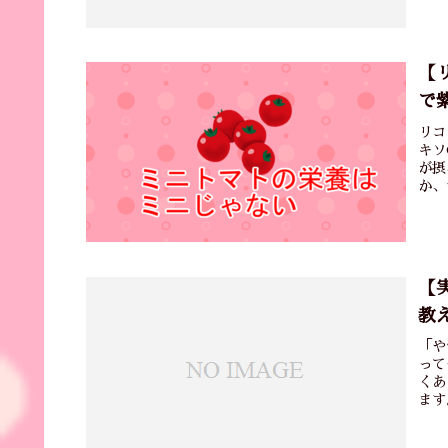
【
で
リコ
キソ
が摂
か、
【
教
「や
って
くあ
ます