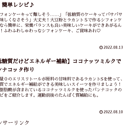
！簡単レシピ♪
フォンケーキって難しそう……」「低糖質のケーキってパサパサ
味しくなさそう」大丈夫！大豆粉とラカントＳで作るシフォンケ
なら簡単に、栄養バランスも良い美味しいケーキができあがるん
！ふわふわしゅわっなシフォンケーキ、ご賞味あれ♡
2022.08.13
低糖質だけどエネルギー補給】ココナッツミルクで
ンナコッタ作り
量０のエリスリトールが原料の甘味料であるラカントSを使って、
質でエネルギー補給ができる美味しいスイーツを作りましょう！
脂肪酸が含まれているココナッツミルクを使ったパンナコッタの
ピをご紹介します。運動前後のたんぱく質補給にも。
2022.08.10
ンサーリンク