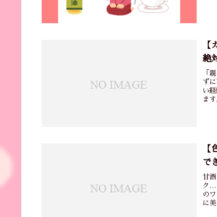
【
絶
「親
ずに
い経
ます
【
で
甘酒
ク…
のワ
に美