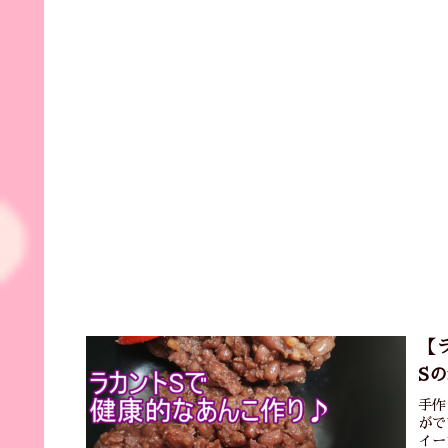
【
S
手作
がで
イー