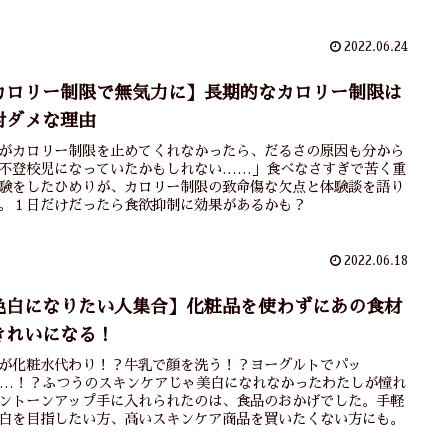
2022.06.24
カロリー制限で無気力に】長期的なカロリー制限は
対ダメな理由
がカロリー制限を止めてくれなかったら、だるさの原因も分から
不登校児になっていたかもしれない……」食べなさすぎで苦く重
験をしたひめりが、カロリー制限の致命傷な欠点と体験談を語り
。１日だけだったら食欲抑制に効果があるかも？
2022.06.18
色白になりたい人集合】化粧品を使わずにあの食材
きれいになる！
が化粧水代わり！？牛乳で顔を洗う！？ヨーグルトでパッ
…！？ふつうのスキンケアじゃ美白になれなかったわたしが憧れ
ントーンアップ手に入れられたのは、食品のおかげでした。手軽
白を目指したい方、高いスキンケア商品を買いたくない方にも。