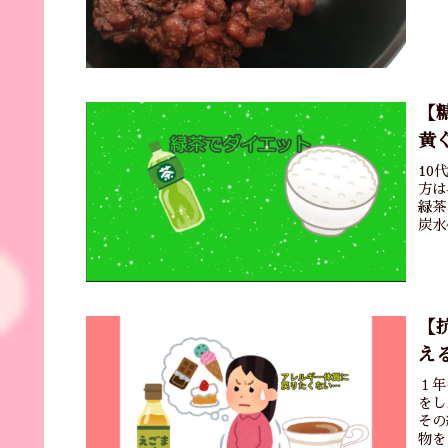
【
黄
10
方は
緑茶
炭水
【
え
１年
をし
その
物を