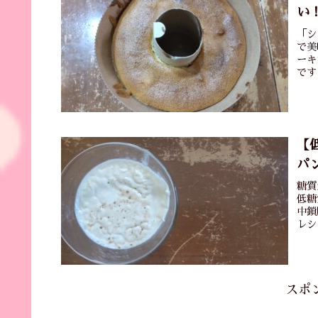
い
「シ
で美
ーキ
です
【
パ
糖質
低糖
中鎖
レシ
スポ