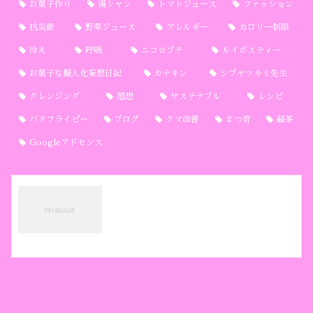
お菓子作り
湯シャン
トマトジュース
ファッション
抗炎症
野菜ジュース
アレルギー
カロリー制限
冷え
呼吸
ニコ☆プチ
ルイボスティー
お菓子な擬人化妄想日記
カテキン
シブヤツキミ先生
クレンジング
感想
サステナブル
レシピ
バタフライピー
ブログ
クマ改善
まつ育
緑茶
Googleアドセンス
プライバシーポリシー
おもちゃ箱のひめりんごについて当サイト運営主
の夢宮ひめりです。このサイトのアドレスは で
す。リンクフリーです。ご自由に拡散、共有して
ください。引用する際は引用元と該当ページへの
リンクをお願いします。画像ファイルへの直リン
2021.10.13
himeribako.com
ク、インラインフレー...