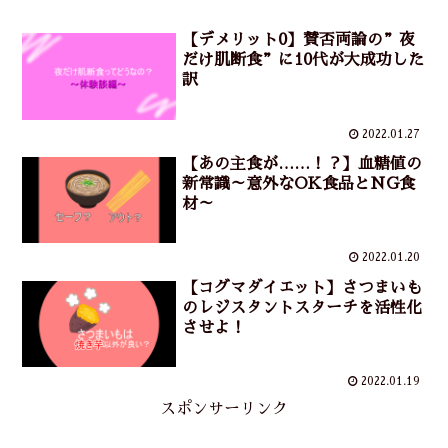
【デメリット0】賛否両論の”夜
だけ肌断食”に10代が大成功した
訳
2022.01.27
【あの主食が……！？】血糖値の
新常識～意外なOK食品とNG食
材～
2022.01.20
【コグマダイエット】さつまいも
のレジスタントスターチを活性化
させよ！
2022.01.19
スポンサーリンク