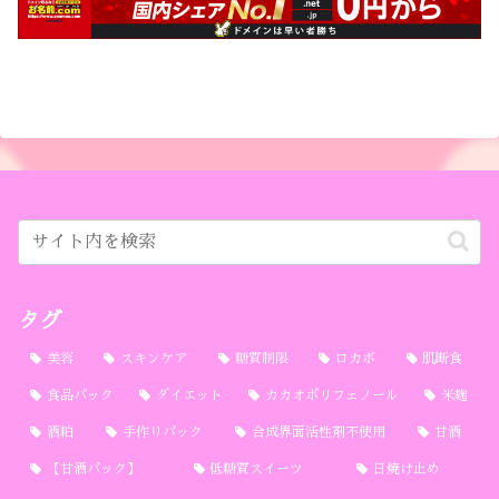
タグ
美容
スキンケア
糖質制限
ロカボ
肌断食
食品パック
ダイエット
カカオポリフェノール
米麹
酒粕
手作りパック
合成界面活性剤不使用
甘酒
【甘酒パック】
低糖質スイーツ
日焼け止め