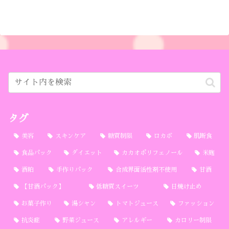
タグ
美容
スキンケア
糖質制限
ロカボ
肌断食
食品パック
ダイエット
カカオポリフェノール
米麹
酒粕
手作りパック
合成界面活性剤不使用
甘酒
【甘酒パック】
低糖質スイーツ
日焼け止め
お菓子作り
湯シャン
トマトジュース
ファッション
抗炎症
野菜ジュース
アレルギー
カロリー制限