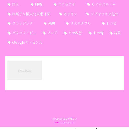
冷え
呼吸
ニコ☆プチ
ルイボスティー
お菓子な擬人化妄想日記
カテキン
シブヤツキミ先生
クレンジング
感想
サステナブル
レシピ
バタフライピー
ブログ
クマ改善
まつ育
緑茶
Googleアドセンス
プライバシーポリシー
おもちゃ箱のひめりんごについて当サイト運営主
の夢宮ひめりです。このサイトのアドレスは で
す。リンクフリーです。ご自由に拡散、共有して
ください。引用する際は引用元と該当ページへの
リンクをお願いします。画像ファイルへの直リン
2021.10.13
himeribako.com
ク、インラインフレー...