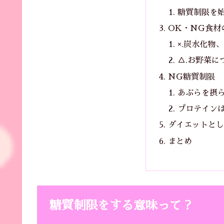
糖質制限を
OK・NG食材
×.炭水化物
△.お野菜に
NG糖質制限
あぶらを摂
プロテイン
ダイエットとし
まとめ
糖質制限をする意味って？