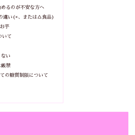
始めるのが不安な方へ
の違い(×、または△食品)
、お芋
ついて
らない
は厳禁
ての糖質制限について