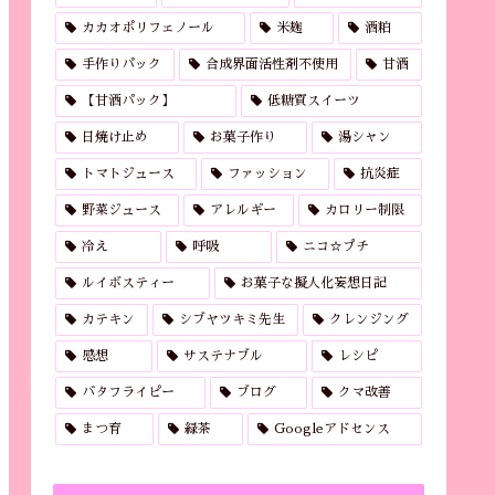
カカオポリフェノール
米麹
酒粕
手作りパック
合成界面活性剤不使用
甘酒
【甘酒パック】
低糖質スイーツ
日焼け止め
お菓子作り
湯シャン
トマトジュース
ファッション
抗炎症
野菜ジュース
アレルギー
カロリー制限
冷え
呼吸
ニコ☆プチ
ルイボスティー
お菓子な擬人化妄想日記
カテキン
シブヤツキミ先生
クレンジング
感想
サステナブル
レシピ
バタフライピー
ブログ
クマ改善
まつ育
緑茶
Googleアドセンス